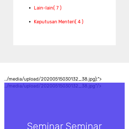
Lain-lain
( 7 )
Keputusan Menteri
( 4 )
../media/upload/20200515030132_38.jpg);">
../media/upload/20200515030132_38.jpg"/>
Seminar Seminar