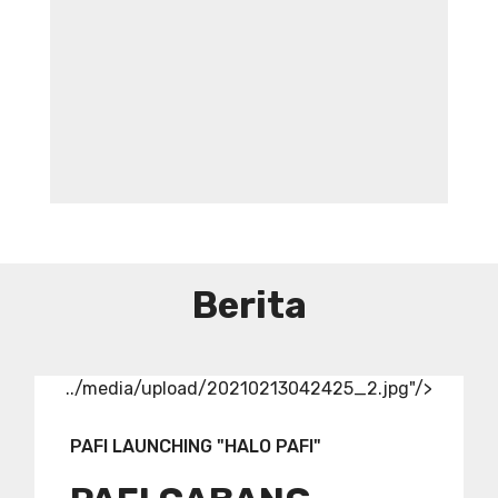
DIBUTUHKAN SEGERA TENAGA TEKNIS
KEFARMASIAN DI RUMAH SAKIT IBU
DAN ANAK ADINA WONOSOBO
SYARAT DAN KETENTUAN LIHAT
BROSUR
Berita
../media/upload/20210213042425_2.jpg"/>
PAFI LAUNCHING "HALO PAFI"