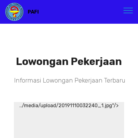
PAFI
Lowongan Pekerjaan
Informasi Lowongan Pekerjaan Terbaru
../media/upload/20191110032240_1.jpg"/>
TENAGA TEKNIS
KEFARMASIAN DI RSIA ADINA
WONOSOBO